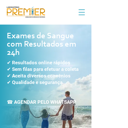
Exames de Sangue
com Resultados em
24h
✔ Resultados online rápidos
✔ Sem filas para efetuar a coleta
✔ Aceita diversos convênios
✔ Qualidade e segurança
​☎ AGENDAR PELO WHATSAPP