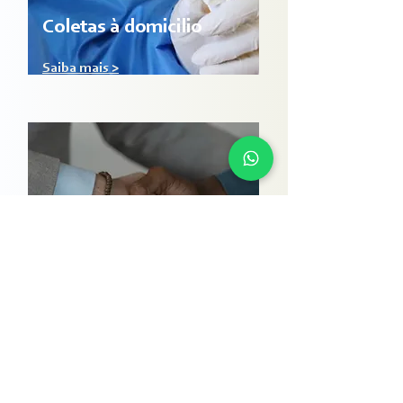
Coletas à domicilio
Saiba mais >
Convênios
corporativos
Saiba mais >