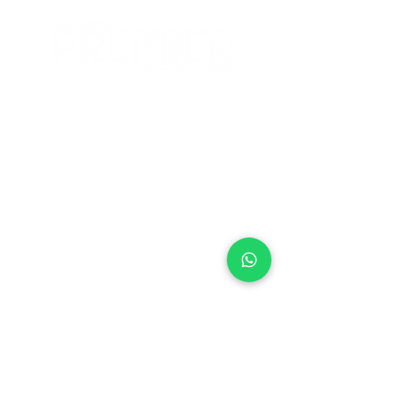
(47) 3430-0700
|
(47) 99976-3010
contato@laboratoriopremier.com.br
Horário de funcionamento:
- Segunda à sexta das 06:00 às 17:00
- Sábados das 06:00 às 12:00