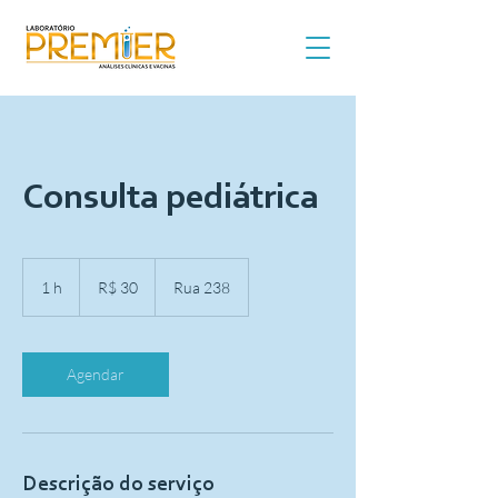
Consulta pediátrica
30
Reais
1 h
1
R$ 30
Rua 238
brasileiros
Agendar
Descrição do serviço