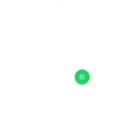
(47) 3430-0700
|
(47) 99976-3010
contato@laboratoriopremier.com.br
Horário de funcionamento:
- Segunda à sexta das 06:00 às 17:00
- Sábados das 06:00 às 12:00